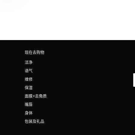
现在去购物
洁净
语气
维修
保湿
面膜+去角质
嘴唇
身体
包装及礼品